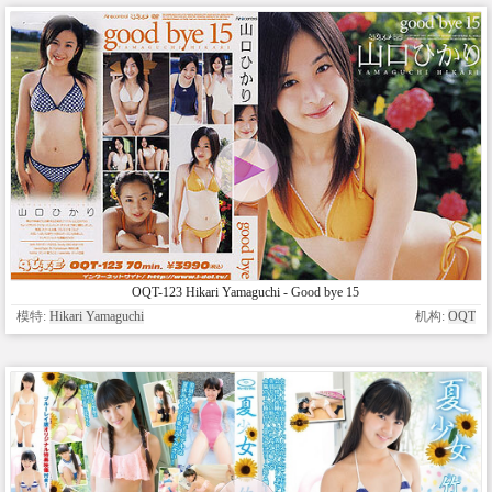
OQT-123 Hikari Yamaguchi - Good bye 15
模特:
Hikari Yamaguchi
机构:
OQT