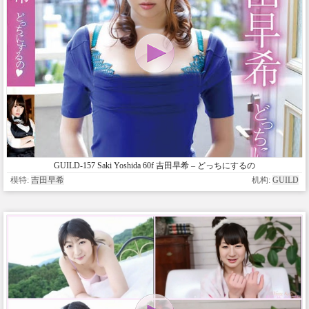
GUILD-157 Saki Yoshida 60f 吉田早希 – どっちにするの
模特:
吉田早希
机构:
GUILD