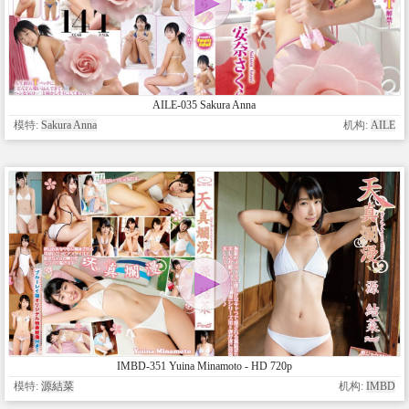
AILE-035 Sakura Anna
模特:
Sakura Anna
机构:
AILE
IMBD-351 Yuina Minamoto - HD 720p
模特:
源結菜
机构:
IMBD