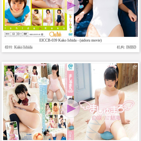
EICCB-039 Kako Ishida - (aidoru movie)
模特:
Kako Ishida
机构:
IMBD