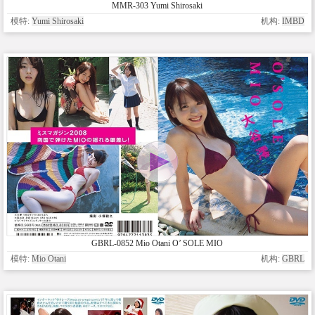
MMR-303 Yumi Shirosaki
模特:
Yumi Shirosaki
机构:
IMBD
GBRL-0852 Mio Otani O’ SOLE MIO
模特:
Mio Otani
机构:
GBRL