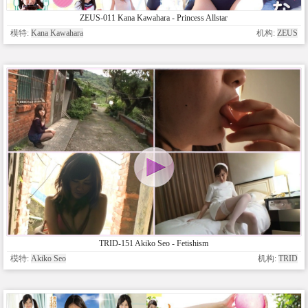
ZEUS-011 Kana Kawahara - Princess Allstar
模特:
Kana Kawahara
机构:
ZEUS
TRID-151 Akiko Seo - Fetishism
模特:
Akiko Seo
机构:
TRID