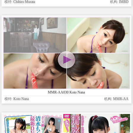
模特:
Chihiro Murata
机构:
IMBD
MMR-AA030 Koto Nana
模特:
Koto Nana
机构:
MMR-AA