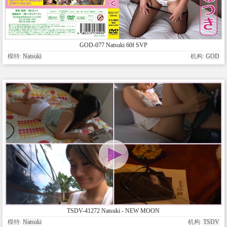
GOD-077 Natsuki 60f SVP
模特:
Natsuki
机构:
GOD
TSDV-41272 Natsuki - NEW MOON
模特:
Natsuki
机构:
TSDV