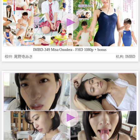
IMBD-349 Misa Onodera - FHD 1080p + bonus
模特:
尾野寺みさ
机构:
IMBD