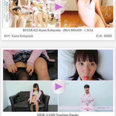
BSTAR-025 Karen Kobayashi - (RbA 800x450 - 1.5Gb)
模特:
Karen Kobayashi
机构:
IMBD
MMR-AA009 Terashima Hanako