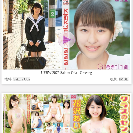
UFBW-2075 Sakura Oda - Greeting
模特:
Sakura Oda
机构:
IMBD