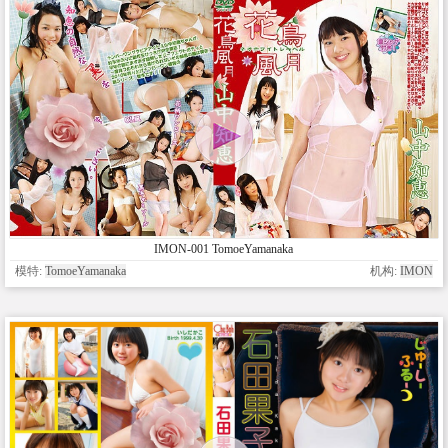
IMON-001 TomoeYamanaka
模特:
TomoeYamanaka
机构:
IMON