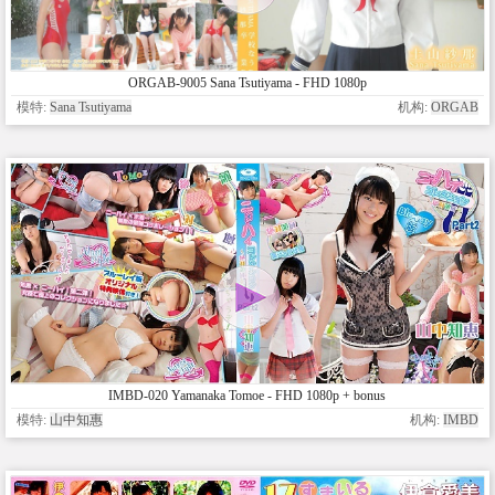
ORGAB-9005 Sana Tsutiyama - FHD 1080p
模特:
Sana Tsutiyama
机构:
ORGAB
IMBD-020 Yamanaka Tomoe - FHD 1080p + bonus
模特:
山中知惠
机构:
IMBD