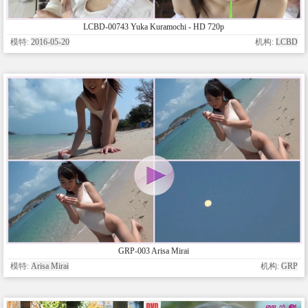
LCBD-00743 Yuka Kuramochi - HD 720p
模特:
2016-05-20
机构:
LCBD
GRP-003 Arisa Mirai
模特:
Arisa Mirai
机构:
GRP