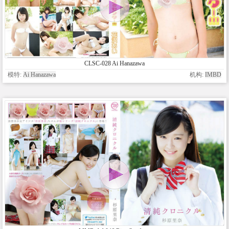
CLSC-028 Ai Hanazawa
模特:
Ai Hanazawa
机构:
IMBD