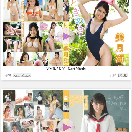
MMR-AK001 Kairi Mizuki
模特:
Kairi Mizuki
机构:
IMBD