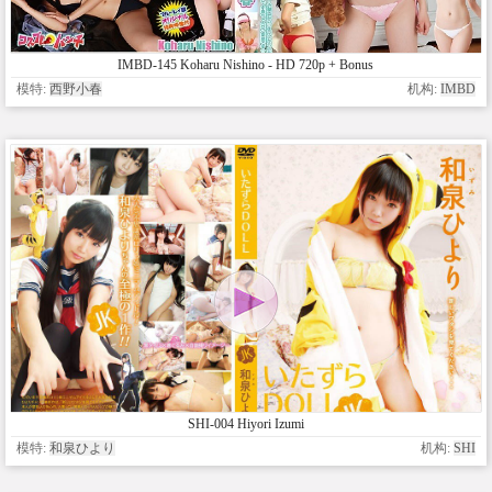
IMBD-145 Koharu Nishino - HD 720p + Bonus
模特:
西野小春
机构:
IMBD
SHI-004 Hiyori Izumi
模特:
和泉ひより
机构:
SHI