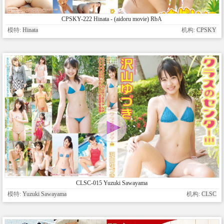
CPSKY-222 Hinata - (aidoru movie) RbA
模特:
Hinata
机构:
CPSKY
CLSC-015 Yuzuki Sawayama
模特:
Yuzuki Sawayama
机构:
CLSC