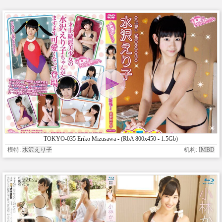
TOKYO-035 Eriko Mizusawa - (RbA 800x450 - 1.5Gb)
模特:
水沢えり子
机构:
IMBD