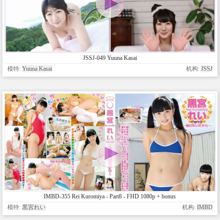
JSSJ-049 Yuuna Kasai
模特:
Yuuna Kasai
机构:
JSSJ
IMBD-355 Rei Kuromiya - Part8 - FHD 1080p + bonus
模特:
黒宮れい
机构:
IMBD