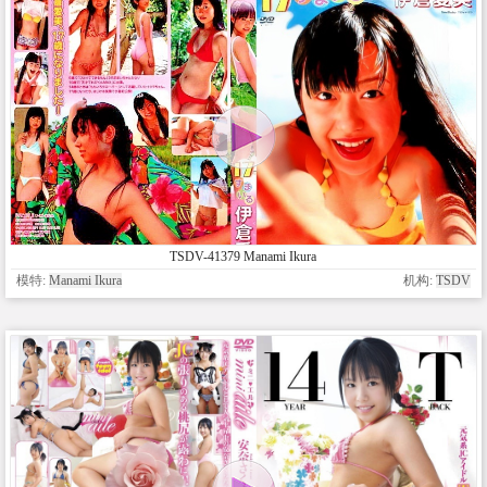
TSDV-41379 Manami Ikura
模特:
Manami Ikura
机构:
TSDV