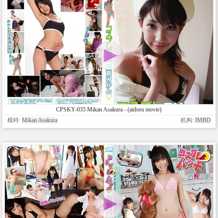
CPSKY-035 Mikan Asakura - (aidoru movie)
模特:
Mikan Asakura
机构:
IMBD