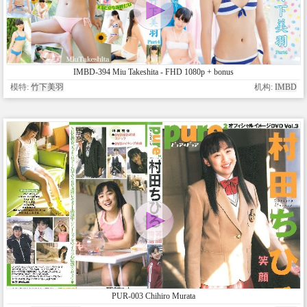
IMBD-394 Miu Takeshita - FHD 1080p + bonus
模特:
竹下美羽
机构:
IMBD
PUR-003 Chihiro Murata