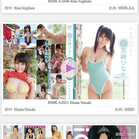
MMR-AA046 Rina Sugihara
模特:
Rina Sugihara
机构:
MMR-AA
MMR-AZ021 Hinata Shizaki
模特:
Hinata Shizaki
机构:
IMBD