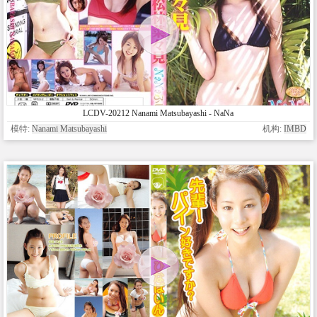
LCDV-20212 Nanami Matsubayashi - NaNa
模特:
Nanami Matsubayashi
机构:
IMBD