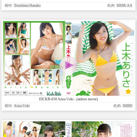
模特:
Terashima Hanako
机构:
MMR-AA
EICKB-018 Arisa Ueki - (aidoru movie)
模特:
Arisa Ueki
机构:
IMBD