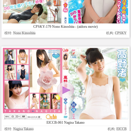
CPSKY-179 Nono Kinoshita - (aidoru movie)
模特:
Nono Kinoshita
机构:
CPSKY
EICCB-061 Nagisa Takano
模特:
Nagisa Takano
机构:
EICCB